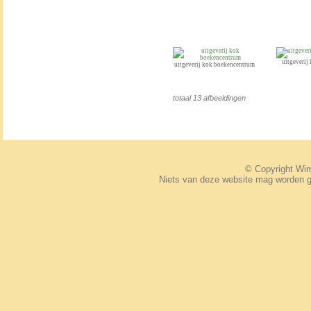
uitgeverij
uitgeverij kok boekencentrum
totaal 13 afbeeldingen
© Copyright W
Niets van deze website mag worden 