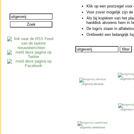
Klik op een postzegel voor e
Voor zover moge­lijk zijn de
Als bij kopiëren van het pla
harddisk alvorens hem in h
De logo's staan in alfabe­t
Ontbreekt een be­lang­rijk lo
uitgeverij 
uitgeverij adveniat
uitgeverij 
uitgeverij carmelitana