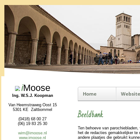
i
Moose
Home
Website
Ing. W.S.J. Koopman
Van Heemstraweg Oost 15
5301 KE Zaltbommel
Beeldbank
(0418) 68 00 27
(06) 19 83 25 30
Ten behoeve van pa­ro­chie­bla­den,
het de redacties ge­mak­ke­lijker te
wim@imoose.nl
andere plaatjes die gebruikt kunnen
www.imoose.nl