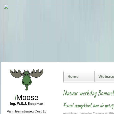
Home
Website
Natuur werkdag Bomme
i
Moose
Perceel aangekleed voor de patrij
Ing. W.S.J. Koopman
Van Heemstraweg Oost 15
gepubliceerd: zaterdag, 2 november 202