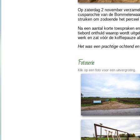
Op zater­dag 2 no­vem­ber verzamel­d
cus­paro­chie van de Bom­me­ler­w
struiken om zodoende het perceel aa
Na een aantal korte toe­spra­ken e
tiebord ont­huld waarop wordt uit­ge
werk en zat vóór de koffiepauze al
Het was een prach­tige ochtend e
Fotoserie
Klik op een foto voor een uitvergroting.