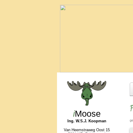
F
i
Moose
ge
Ing. W.S.J. Koopman
Van Heemstraweg Oost 15