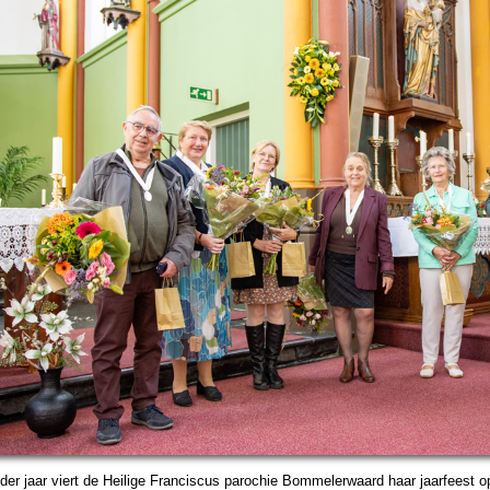
der jaar viert de Heilige Fran­cis­cus pa­ro­chie Bom­me­ler­waard haar jaar­feest