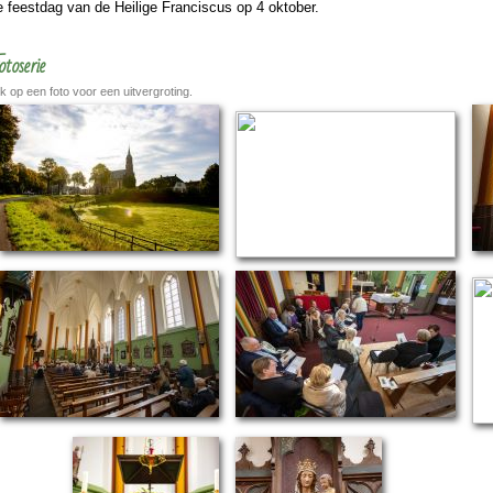
 feest­dag van de Heilige Fran­cis­cus op 4 ok­to­ber.
otoserie
ik op een foto voor een uitvergroting.