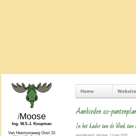
Home
Website
Aanbieden 10-puntenpla
i
Moose
In het kader van de Week van 
Ing. W.S.J. Koopman
Van Heemstraweg Oost 15
gepubliceerd: dinsdag, 13 mei 2025