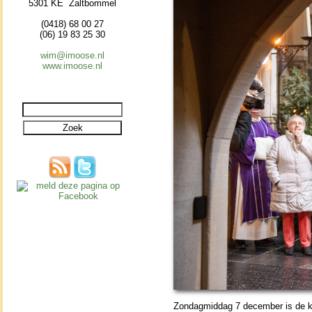
5301 KE Zaltbommel
(0418) 68 00 27
(06) 19 83 25 30
wim@imoose.nl
www.imoose.nl
Zondag­mid­dag 7 de­cem­ber is de k