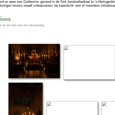
erd er weer een Gulden­mis gevierd in de Sint-Jans­kathe­draal te ’s-Hertogen­b
t­vingen tevens twaalf vol­was­se­nen -bij kaarslicht- een of meer­dere Initiatie­s
otoserie
ik op een foto voor een uitvergroting.