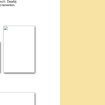
osch. Daarbij
a­cra­menten.