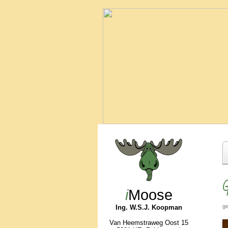
G
i
Moose
ge
Ing. W.S.J. Koopman
Van Heemstraweg Oost 15