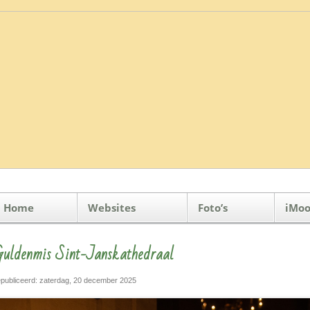
Home
Websites
Foto’s
iMoo
uldenmis Sint-Janskathedraal
publiceerd: zaterdag, 20 december 2025