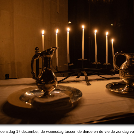
oens­dag 17 de­cem­ber, de woens­dag tussen de derde en de vierde zon­dag v