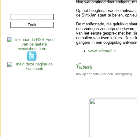
Nog wel omringd door steigers, m
Op het hoog­feest van Hemel­vaart, 
de Sint-Jan staat te bellen, opnie
De mani­fes­ta­tie, die gelukkig p
een verlegen zonnetje doorkwam, o
van het eerste gesprek met het ni
onthullen van twee kijkers. Deze fr
gan­gers in één oogop­slag ant­woo
www.belengel.nl
Fotoserie
Klik op een foto voor een uitvergroting.