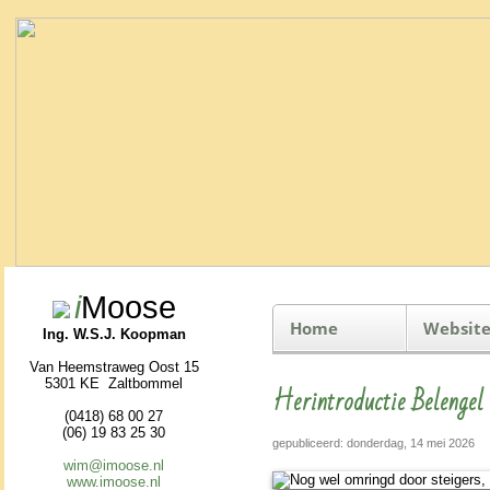
i
Moose
Home
Website
Ing. W.S.J. Koopman
Van Heemstraweg Oost 15
5301 KE Zaltbommel
Herintroductie Belengel
(0418) 68 00 27
(06) 19 83 25 30
gepubliceerd: donderdag, 14 mei 2026
wim@imoose.nl
www.imoose.nl