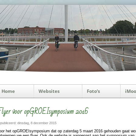
Home
Websites
Foto’s
iMoo
lyer voor opGROEIsymposium 2016
publiceerd: dinsdag, 8 december 2015
oor het opGROEIsymposium dat op zater­dag 5 maart 2016 gehou­den gaat wor
ntwierpen we een flyer. Ook de web­si­te is aan­ge­past aan het symposium van