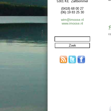
5301 KE Zaltbommel
(0418) 68 00 27
(06) 19 83 25 30
wim@imoose.nl
www.imoose.nl
F
Kl