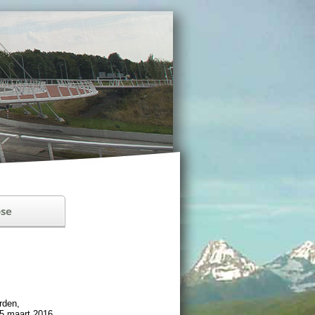
se
­den,
 5 maart 2016.