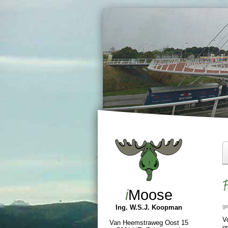
F
i
Moose
ge
Ing. W.S.J. Koopman
V
Van Heemstraweg Oost 15
o