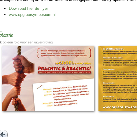
Download hier de flyer
www.opgroei­sym­po­sium.nl
otoserie
ik op een foto voor een uitvergroting.