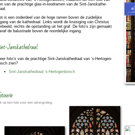
en van de prach­tige glas-in-loodramen van de Sint-Jans­kathe­
aal.
et is een onder­deel van de hoge ramen boven de zui­de­lijke
ngang van de ka­the­draal. Links wordt de kruisi­ging van Christus
er­beeld; rechts de opstan­ding uit het graf. De foto’s zijn gemaakt
anaf de balustrade boven de noor­de­lijke ingang.
int-Jans­kathe­draal
eer foto’s van de prach­tige Sint-Jans­kathe­draal van ’s-Hertogen­
osch zien?
Sint-Jans­kathe­draal ’s-Hertogen­bosch
otoserie
ik op een foto voor een uitvergroting.