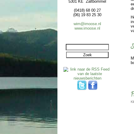
5301 KE Zaltbommel
e
dr
(0418) 68 00 27
(06) 19 83 25 30
H
i
wim@imoose.nl
v
www.imoose.nl
v
S
M
b
F
Kl