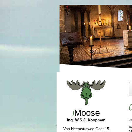
C
i
Moose
ge
Ing. W.S.J. Koopman
V
Van Heemstraweg Oost 15
M