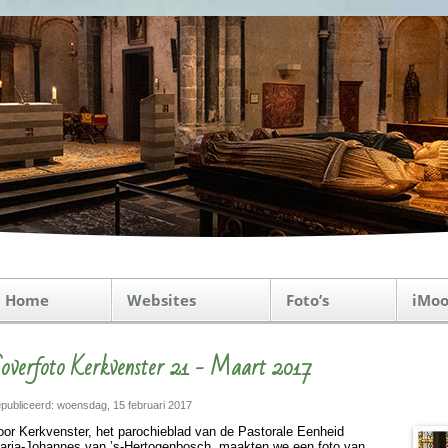
Home
Websites
Foto’s
iMoo
overfoto Kerkvenster 21 - Maart 2017
publiceerd: woensdag, 15 februari 2017
oor Kerkvenster, het pa­ro­chie­blad van de Pas­to­rale Eenheid
aria-Johannes van ’s-Hertogen­bosch, maakten we een foto van