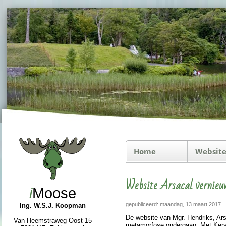
Home
Website
Website Arsacal vernie
i
Moose
gepubliceerd: maandag, 13 maart 2017
Ing. W.S.J. Koopman
De web­si­te van Mgr. Hendriks, Ars
Van Heemstraweg Oost 15
metamorfose onder­gaan. Met Kers