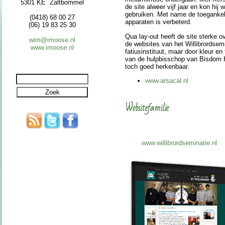
5301 KE Zaltbommel
de site alweer vijf jaar en kon hij
gebruiken. Met name de toe­gan­ke­l
(0418) 68 00 27
apparaten is verbeterd.
(06) 19 83 25 30
Qua lay-out heeft de site sterke o
wim@imoose.nl
de web­si­tes van het Wil­li­brord­sem
www.imoose.nl
fa­tius­in­sti­tuut, maar door kleur en
van de hulp­bis­schop van Bisdom 
toch goed herken­baar.
www.arsacal.nl
Website­fa­mi­lie
www.wil­li­brord­semi­narie.nl