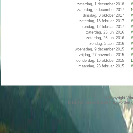
zaterdag, 1 december 2018
W
zaterdag, 9 december 2017
N
dinsdag, 3 oktober 2017
W
zaterdag, 18 februari 2017
W
zondag, 12 februari 2017
W
zaterdag, 25 juni 2016
W
zaterdag, 25 juni 2016
W
zondag, 3 april 2016
W
woensdag, 9 december 2015
W
vrijdag, 27 november 2015
W
donderdag, 15 oktober 2015
L
maandag, 23 februari 2015
W
© Copyright W
Niets van deze website mag worden 