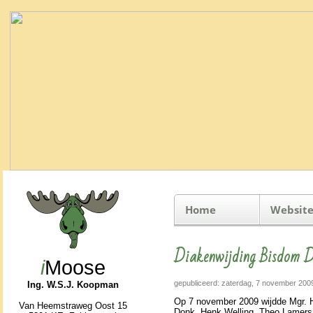
Home
Website
Diakenwijding Bisdom D
i
Moose
gepubliceerd: zaterdag, 7 november 200
Ing. W.S.J. Koopman
Op 7 no­vem­ber 2009 wijdde Mgr.
Van Heemstraweg Oost 15
Donk, Henk Welling, Theo Lamers,