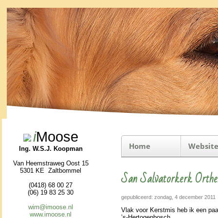
i
Moose
Home
Website
Ing. W.S.J. Koopman
Van Heemstraweg Oost 15
5301 KE Zaltbommel
San Salvatorkerk Orthe
(0418) 68 00 27
(06) 19 83 25 30
gepubliceerd: zondag, 4 december 2011
wim@imoose.nl
Vlak voor Kerst­mis heb ik een paa
www.imoose.nl
’s-Hertogen­bosch.