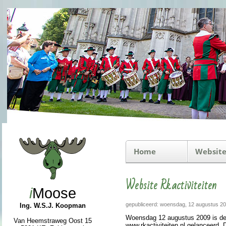
Home
Website
Website Rkactiviteiten
i
Moose
gepubliceerd: woensdag, 12 augustus 2
Ing. W.S.J. Koopman
Woens­dag 12 au­gus­tus 2009 is de
Van Heemstraweg Oost 15
www.rkac­ti­vi­teiten.nl gelan­ceerd. 