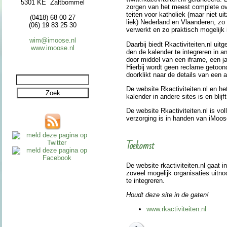
5301 KE Zaltbommel
zorgen van het meest complete over­
teiten voor katho­liek (maar niet uitz
(0418) 68 00 27
liek) Neder­land en Vlaan­de­ren, zo 
(06) 19 83 25 30
ver­werkt en zo prak­tisch moge­lijk 
wim@imoose.nl
Daarbij biedt Rkac­ti­vi­teiten.nl uit­g
www.imoose.nl
den de kalen­der te integreren in an
door middel van een iframe, een ja
Hierbij wordt geen reclame getoon
doorklikt naar de details van een ac­t
De web­si­te Rkac­ti­vi­teiten.nl en 
kalen­der in andere sites is en blijft
De web­si­te Rkac­ti­vi­teiten.nl is vol
ver­zor­ging is in han­den van iMoos
Toekomst
De web­si­te rkac­ti­vi­teiten.nl gaat
zoveel moge­lijk organi­sa­ties uit­
te integreren.
Houdt deze site in de gaten!
www.rkac­ti­vi­teiten.nl