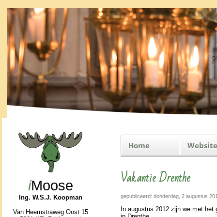
Home
Website
Vakantie Drenthe
i
Moose
gepubliceerd: donderdag, 2 augustus 20
Ing. W.S.J. Koopman
In au­gus­tus 2012 zijn we met het
Van Heemstraweg Oost 15
in Drenthe.