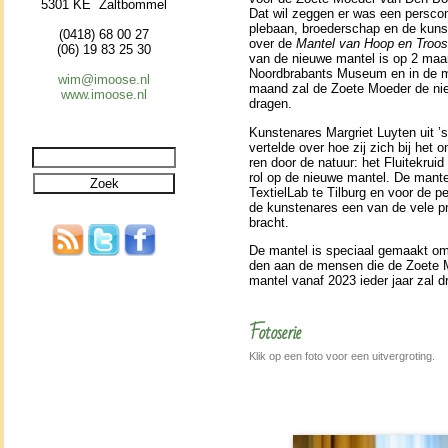
5301 KE Zaltbommel
Dat wil zeggen er was een pers­con­f
ple­baan, broe­der­schap en de kuns
(0418) 68 00 27
over de
Mantel van Hoop en Troos
(06) 19 83 25 30
van de nieuwe man­tel is op 2 maar
Noordbrabants Museum en in de m
wim@imoose.nl
maand zal de Zoete Moeder de nie
www.imoose.nl
dragen.
Kunstenares Margriet Luyten uit ’
ver­telde over hoe zij zich bij het ont
ren door de natuur: het Fluitekruid
rol op de nieuwe man­tel. De man­t
TextielLab te Tilburg en voor de pers
de kunstenares een van de vele pr
bracht.
De man­tel is speciaal gemaakt om 
den aan de mensen die de Zoete 
man­tel vanaf 2023 ieder jaar zal dra
Fotoserie
Klik op een foto voor een uitvergroting.