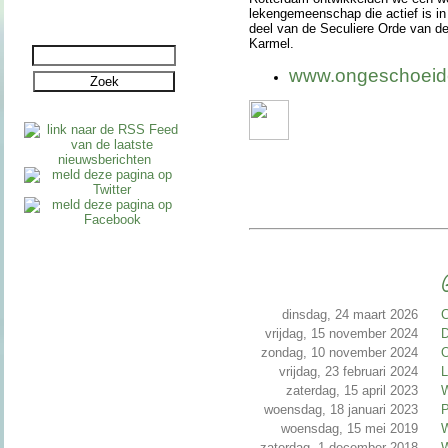
leken­ge­meen­schap die actief is i
deel van de Seculiere Orde van d
Karmel.
www.onge­schoeid
G
dinsdag, 24 maart 2026
C
vrijdag, 15 november 2024
D
zondag, 10 november 2024
O
vrijdag, 23 februari 2024
L
zaterdag, 15 april 2023
W
woensdag, 18 januari 2023
P
woensdag, 15 mei 2019
W
zaterdag, 1 december 2018
W