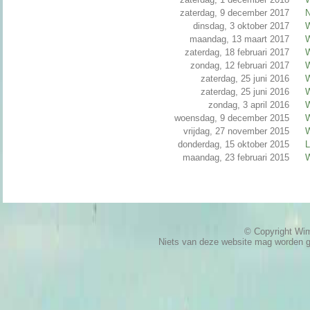
zaterdag, 9 december 2017
N
dinsdag, 3 oktober 2017
W
maandag, 13 maart 2017
W
zaterdag, 18 februari 2017
W
zondag, 12 februari 2017
W
zaterdag, 25 juni 2016
W
zaterdag, 25 juni 2016
W
zondag, 3 april 2016
W
woensdag, 9 december 2015
W
vrijdag, 27 november 2015
W
donderdag, 15 oktober 2015
L
maandag, 23 februari 2015
W
© Copyright W
Niets van deze website mag worden 