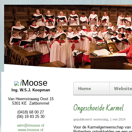
i
Moose
Home
Website
Ing. W.S.J. Koopman
Van Heemstraweg Oost 15
5301 KE Zaltbommel
Ongeschoeide Karmel
(0418) 68 00 27
(06) 19 83 25 30
gepubliceerd: woensdag, 1 mei 2024
wim@imoose.nl
Voor de Karmel­ge­meen­schap van 
www.imoose.nl
Rotter­dam ont­wik­kel­den we een we