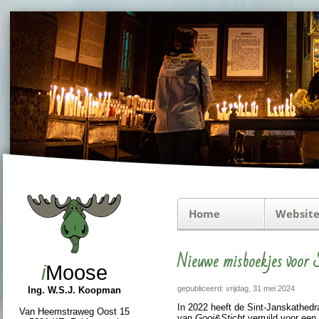
Home
Website
Nieuwe misboekjes voor 
i
Moose
gepubliceerd: vrijdag, 31 mei 2024
Ing. W.S.J. Koopman
In 2022 heeft de Sint-Jans­kathe­dr
Van Heemstraweg Oost 15
van
Gooi&Sticht
verruild voor een