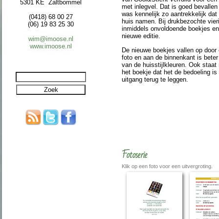
5301 KE Zaltbommel
met inlegvel. Dat is goed bevalle
was kenne­lijk zo aan­trek­ke­lijk d
(0418) 68 00 27
huis namen. Bij drukbe­zochte vie­ri
(06) 19 83 25 30
inmiddels on­vol­doen­de boekjes en
nieuwe editie.
wim@imoose.nl
www.imoose.nl
De nieuwe boekjes vallen op door
foto en aan de binnen­kant is beter
van de huis­stijlkleuren. Ook staat n
het boekje dat het de bedoeling is 
uitgang terug te leggen.
Fotoserie
Klik op een foto voor een uitvergroting.