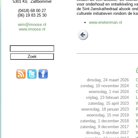
5301 KE Zaltbommel
voor on­der­houd en ont­wik­ke­ling v
de Sint-Jans­kathe­draal alsook ond
(0418) 68 00 27
culturele ini­tia­tie­ven rondom de ka­
(06) 19 83 25 30
www.erwtenman.nl
wim@imoose.nl
www.imoose.nl
G
dinsdag, 24 maart 2026
C
zondag, 10 november 2024
O
woensdag, 1 mei 2024
O
vrijdag, 23 februari 2024
L
zaterdag, 15 april 2023
W
woensdag, 18 januari 2023
P
woensdag, 15 mei 2019
W
zaterdag, 1 december 2018
W
zaterdag, 9 december 2017
N
dinsdag, 3 oktober 2017
W