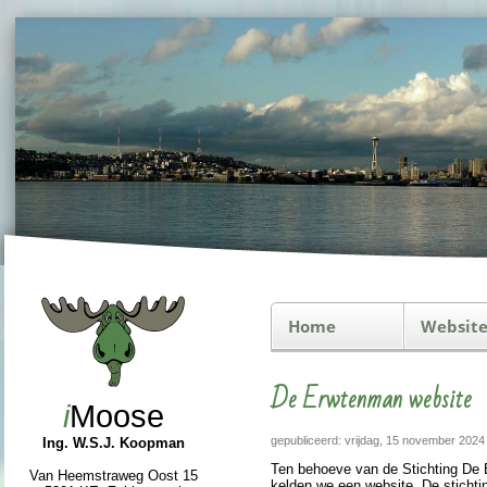
Home
Website
De Erwtenman website
i
Moose
gepubliceerd: vrijdag, 15 november 2024
Ing. W.S.J. Koopman
Ten behoeve van de Stich­ting De 
Van Heemstraweg Oost 15
kel­den we een web­si­te. De stich­t