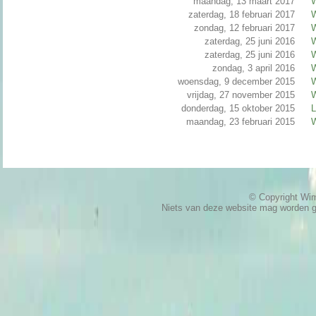
maandag, 13 maart 2017
W
zaterdag, 18 februari 2017
W
zondag, 12 februari 2017
W
zaterdag, 25 juni 2016
W
zaterdag, 25 juni 2016
W
zondag, 3 april 2016
W
woensdag, 9 december 2015
W
vrijdag, 27 november 2015
W
donderdag, 15 oktober 2015
L
maandag, 23 februari 2015
W
© Copyright W
Niets van deze website mag worden 