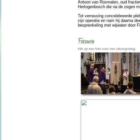
Antoon van Rosmalen, oud fractievo
Hertogen­bosch die na de zegen moo
Tot verras­sing con­ce­le­breerde 
zijn operatie en nam hij daarna dee
be­spren­keling met wij­wa­ter door 
Fotoserie
Klik op een foto voor een uitvergroting.