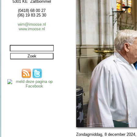
5301 KE Zaltbommel
(0418) 68 00 27
(06) 19 83 25 30
wim@imoose.nl
www.imoose.nl
Zondag­mid­dag, 8 de­cem­ber 2024, 