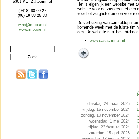
5301 KE Zaltbommel
Het is eigen­lijk een web­si­te met 
web­si­te voor de zusters met een
(0418) 68 00 27
voor het zorgho­tel en een voor roe
(06) 19 83 25 30
De verhui­zing van carmeldcj.nl en 
wim@imoose.nl
ko­men­de week met de juiste timin
www.imoose.nl
den. De web­si­te is al be­schik­baar
www.casacarmeli.nl
G
dinsdag, 24 maart 2026
C
vrijdag, 15 november 2024
D
zondag, 10 november 2024
O
woensdag, 1 mei 2024
O
vrijdag, 23 februari 2024
L
zaterdag, 15 april 2023
W
woensdag, 18 januari 2023
P