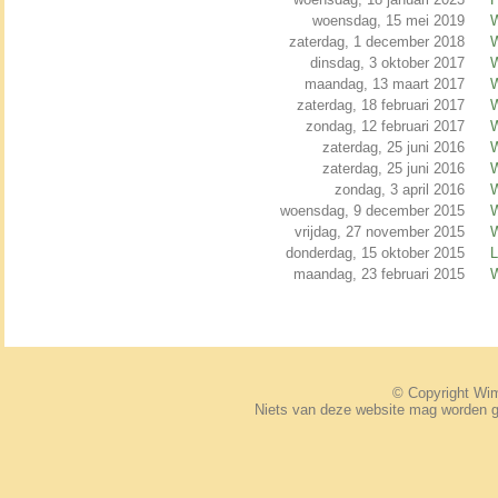
woensdag, 15 mei 2019
W
zaterdag, 1 december 2018
W
dinsdag, 3 oktober 2017
W
maandag, 13 maart 2017
W
zaterdag, 18 februari 2017
W
zondag, 12 februari 2017
W
zaterdag, 25 juni 2016
W
zaterdag, 25 juni 2016
W
zondag, 3 april 2016
W
woensdag, 9 december 2015
W
vrijdag, 27 november 2015
W
donderdag, 15 oktober 2015
L
maandag, 23 februari 2015
W
© Copyright W
Niets van deze website mag worden 