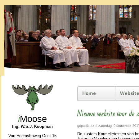
Home
Website
Nieuwe website voor de z
i
Moose
gepubliceerd: zaterdag, 9 december 201
Ing. W.S.J. Koopman
De zusters Karme­lie­tes­sen van he
Van Heemstraweg Oost 15
Jezus te Vo­ge­len­zang hebben een 