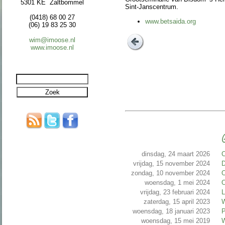
5301 KE Zaltbommel
Sint-Jans­cen­trum.
(0418) 68 00 27
www.betsaida.org
(06) 19 83 25 30
wim@imoose.nl
www.imoose.nl
G
dinsdag, 24 maart 2026
C
vrijdag, 15 november 2024
D
zondag, 10 november 2024
O
woensdag, 1 mei 2024
O
vrijdag, 23 februari 2024
L
zaterdag, 15 april 2023
W
woensdag, 18 januari 2023
P
woensdag, 15 mei 2019
W