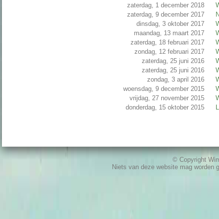
zaterdag, 1 december 2018
W
zaterdag, 9 december 2017
N
dinsdag, 3 oktober 2017
W
maandag, 13 maart 2017
W
zaterdag, 18 februari 2017
W
zondag, 12 februari 2017
W
zaterdag, 25 juni 2016
W
zaterdag, 25 juni 2016
W
zondag, 3 april 2016
W
woensdag, 9 december 2015
W
vrijdag, 27 november 2015
W
donderdag, 15 oktober 2015
L
© Copyright W
Niets van deze website mag worden 