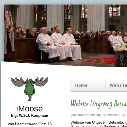
Home
Website
Website Uitgeverij Betsa
i
Moose
gepubliceerd: dinsdag, 22 oktober 2013
Ing. W.S.J. Koopman
Website van Uit­ge­ve­rij Betsaida, 
Van Heemstraweg Oost 15
Groot­semi­narie van Bisdom ’s-Her